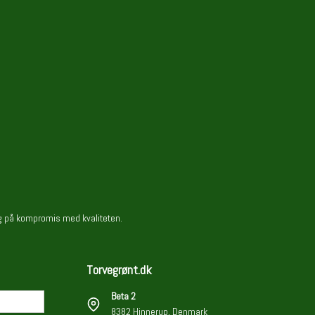
rig på kompromis med kvaliteten.
Torvegrønt.dk
Beta 2
8382 Hinnerup, Denmark