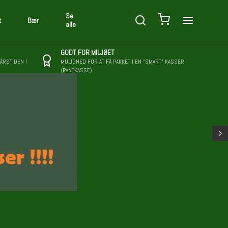
Se
t
Bær
alle
GODT FOR MILJØET
 ÅRSTIDEN !
MULIGHED FOR AT FÅ PAKKET I EN "SMART" KASSER
(PANTKASSE)