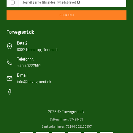
Jeg vil gerne tilmeldes nyhedsbrevet
GODKEND
Torvegrønt.dk
Beta 2
8382 Hinnerup, Denmark
Telefonnr.
+45 40227551
E-mail
info@torvegroent.dk
2026 © Torvegrønt.dk.
CVR-nummer: 37420433
Bankoplysninger: 7110-0002150357