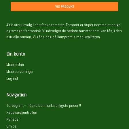
VIS PRODUKT
Altid stor udvalg i helt friske tomater. Tomater er super nemme at bruge
og smager fantastisk. Vi udvælger de bedste tomater som kan fås, i den
aktuelle sæson. Vi går aldrig på kompromis med kvaliteten
Din konto
Mine ordrer
Mine oplysninger
Log ind
Navigation
Torvegrønt - måske Danmarks billigste priser !!
Fødevarekontrollen
Nyheder
Om os