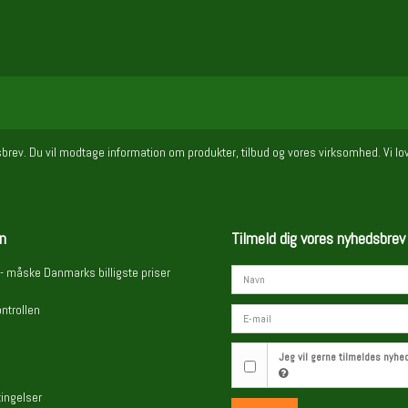
sbrev. Du vil modtage information om produkter, tilbud og vores virksomhed. Vi lov
n
Tilmeld dig vores nyhedsbrev
- måske Danmarks billigste priser
ntrollen
Jeg vil gerne tilmeldes nyh
ingelser