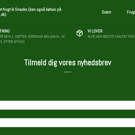
et frugt & Snacks (kan også købes på
Grønt
Frug
.dk)
TNING
VI LOVER
PÅ BETA 2, SØFTEN, HVERDAGE MELLEM KL. 10
ALTID DEN BEDSTE KVALITET FOR
EL. EFTER AFTALE)
Tilmeld dig vores nyhedsbrev