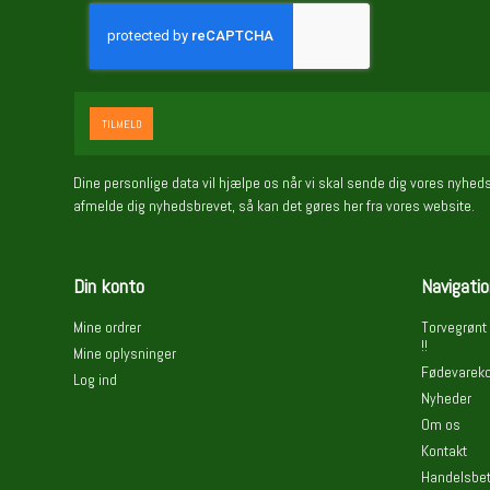
TILMELD
Dine personlige data vil hjælpe os når vi skal sende dig vores nyhed
afmelde dig nyhedsbrevet, så kan det gøres her fra vores website.
Din konto
Navigatio
Mine ordrer
Torvegrønt 
!!
Mine oplysninger
Fødevareko
Log ind
Nyheder
Om os
Kontakt
Handelsbet