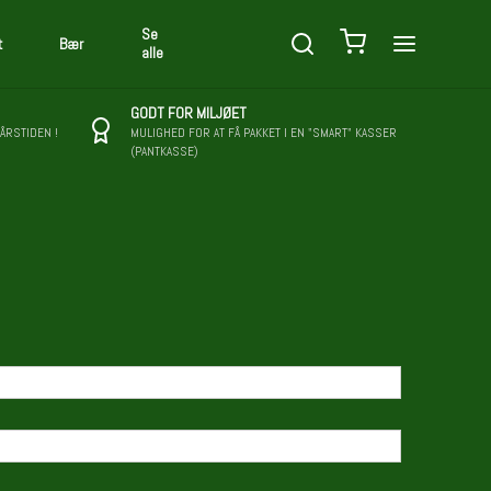
Se
t
Bær
alle
GODT FOR MILJØET
 ÅRSTIDEN !
MULIGHED FOR AT FÅ PAKKET I EN "SMART" KASSER
(PANTKASSE)