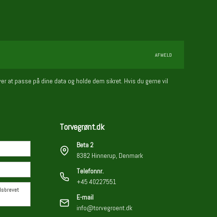
AFMELD
er at passe på dine data og holde dem sikret. Hvis du gerne vil
Torvegrønt.dk
Beta 2
8382 Hinnerup, Denmark
Telefonnr.
+45 40227551
edsbrevet
E-mail
info@torvegroent.dk