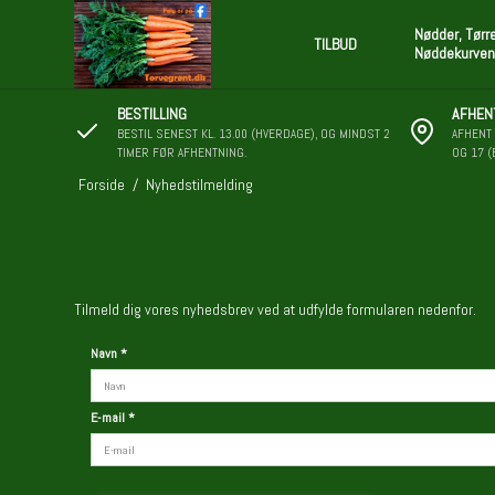
Nødder, Tørr
TILBUD
Nøddekurven
BESTILLING
AFHEN
BESTIL SENEST KL. 13.00 (HVERDAGE), OG MINDST 2
AFHENT 
TIMER FØR AFHENTNING.
OG 17 (
Forside
/
Nyhedstilmelding
Tilmeld dig vores nyhedsbrev ved at udfylde formularen nedenfor.
Navn
*
E-mail
*