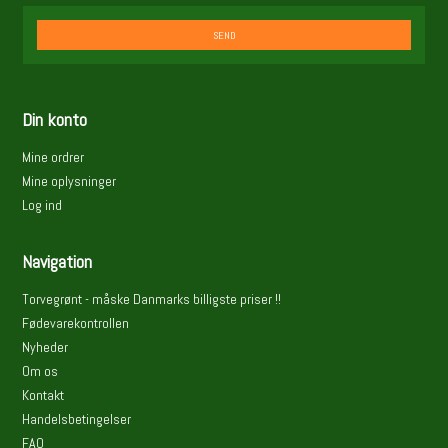
SEND
Din konto
Mine ordrer
Mine oplysninger
Log ind
Navigation
Torvegrønt - måske Danmarks billigste priser !!
Fødevarekontrollen
Nyheder
Om os
Kontakt
Handelsbetingelser
FAQ