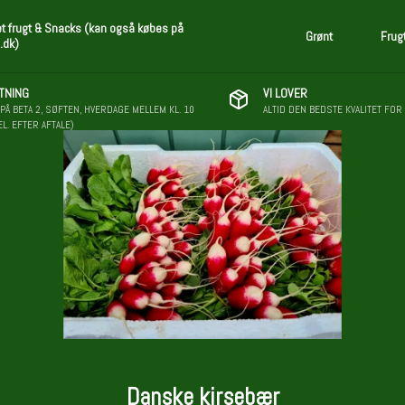
et frugt & Snacks (kan også købes på
Grønt
Frug
.dk)
TNING
VI LOVER
PÅ BETA 2, SØFTEN, HVERDAGE MELLEM KL. 10
ALTID DEN BEDSTE KVALITET FOR
EL. EFTER AFTALE)
Danske kirsebær