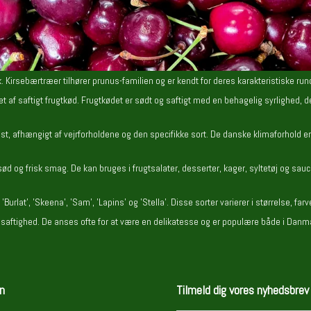
Kirsebærtræer tilhører prunus-familien og er kendt for deres karakteristiske rund
vet af saftigt frugtkød. Frugtkødet er sødt og saftigt med en behagelig syrlighed, 
st, afhængigt af vejrforholdene og den specifikke sort. De danske klimaforhold e
 sød og frisk smag. De kan bruges i frugtsalater, desserter, kager, syltetøj og 
rlat', 'Skeena', 'Sam', 'Lapins' og 'Stella'. Disse sorter varierer i størrelse, far
aftighed. De anses ofte for at være en delikatesse og er populære både i Danmar
n
Tilmeld dig vores nyhedsbrev