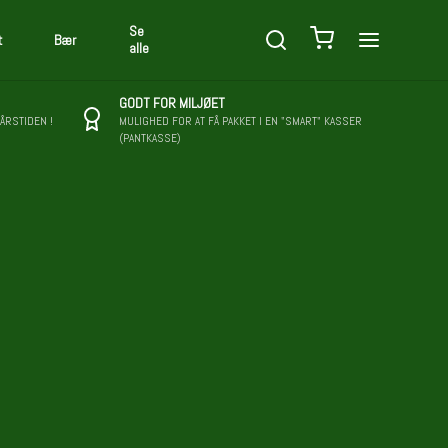
Se
t
Bær
alle
GODT FOR MILJØET
 ÅRSTIDEN !
MULIGHED FOR AT FÅ PAKKET I EN "SMART" KASSER
(PANTKASSE)