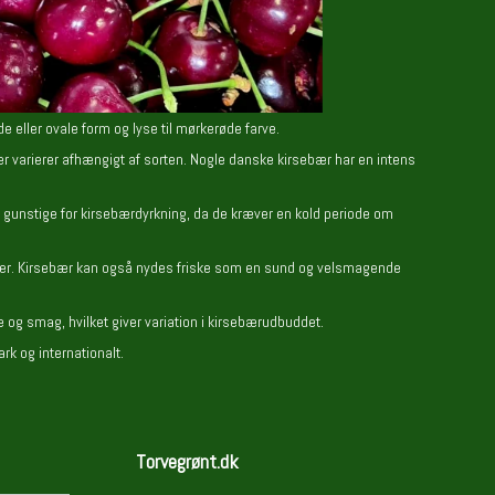
e eller ovale form og lyse til mørkerøde farve.
der varierer afhængigt af sorten. Nogle danske kirsebær har en intens
r gunstige for kirsebærdyrkning, da de kræver en kold periode om
saucer. Kirsebær kan også nydes friske som en sund og velsmagende
ve og smag, hvilket giver variation i kirsebærudbuddet.
k og internationalt.
Torvegrønt.dk