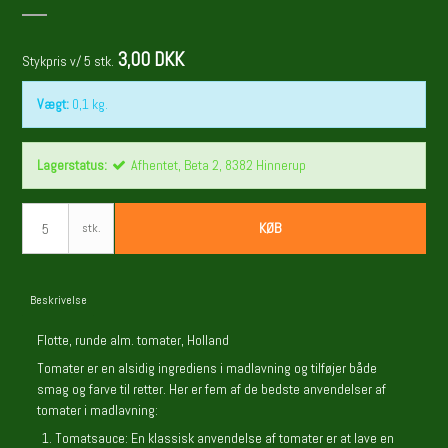
3,00 DKK
Stykpris v/ 5 stk.
Vægt:
0,1
kg.
Lagerstatus:
Afhentet, Beta 2, 8382 Hinnerup
KØB
stk.
Beskrivelse
Flotte, runde alm. tomater, Holland
Tomater er en alsidig ingrediens i madlavning og tilføjer både
smag og farve til retter. Her er fem af de bedste anvendelser af
tomater i madlavning:
Tomatsauce: En klassisk anvendelse af tomater er at lave en