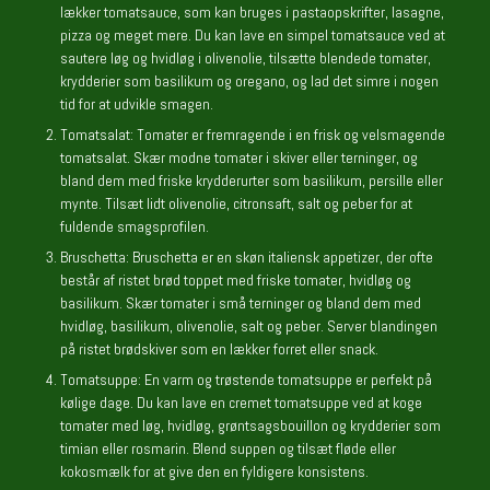
lækker tomatsauce, som kan bruges i pastaopskrifter, lasagne,
pizza og meget mere. Du kan lave en simpel tomatsauce ved at
sautere løg og hvidløg i olivenolie, tilsætte blendede tomater,
krydderier som basilikum og oregano, og lad det simre i nogen
tid for at udvikle smagen.
Tomatsalat: Tomater er fremragende i en frisk og velsmagende
tomatsalat. Skær modne tomater i skiver eller terninger, og
bland dem med friske krydderurter som basilikum, persille eller
mynte. Tilsæt lidt olivenolie, citronsaft, salt og peber for at
fuldende smagsprofilen.
Bruschetta: Bruschetta er en skøn italiensk appetizer, der ofte
består af ristet brød toppet med friske tomater, hvidløg og
basilikum. Skær tomater i små terninger og bland dem med
hvidløg, basilikum, olivenolie, salt og peber. Server blandingen
på ristet brødskiver som en lækker forret eller snack.
Tomatsuppe: En varm og trøstende tomatsuppe er perfekt på
kølige dage. Du kan lave en cremet tomatsuppe ved at koge
tomater med løg, hvidløg, grøntsagsbouillon og krydderier som
timian eller rosmarin. Blend suppen og tilsæt fløde eller
kokosmælk for at give den en fyldigere konsistens.