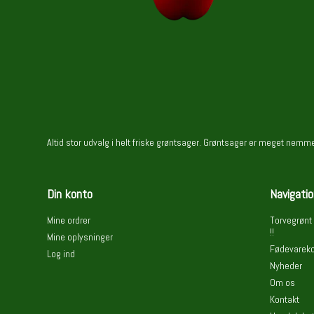
Altid stor udvalg i helt friske grøntsager. Grøntsager er meget nem
Din konto
Navigatio
Mine ordrer
Torvegrønt 
!!
Mine oplysninger
Fødevareko
Log ind
Nyheder
Om os
Kontakt