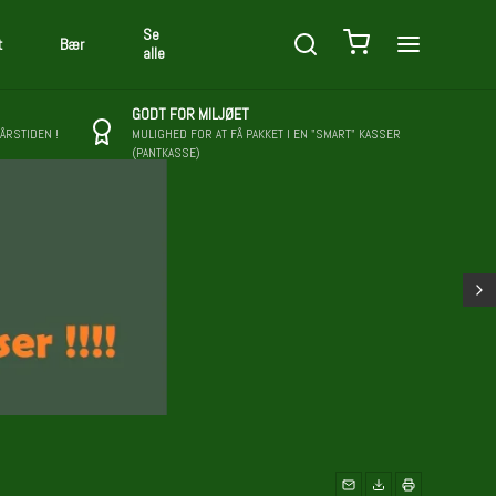
Se
t
Bær
alle
GODT FOR MILJØET
 ÅRSTIDEN !
MULIGHED FOR AT FÅ PAKKET I EN "SMART" KASSER
(PANTKASSE)