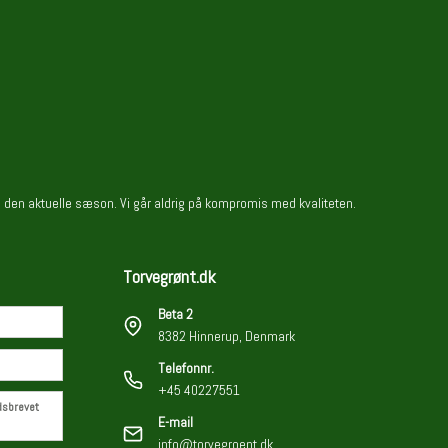
i den aktuelle sæson. Vi går aldrig på kompromis med kvaliteten.
Torvegrønt.dk
Beta 2
8382 Hinnerup, Denmark
Telefonnr.
+45 40227551
edsbrevet
E-mail
info@torvegroent.dk