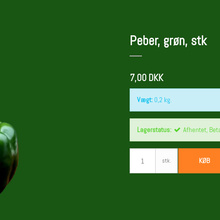
Peber, grøn, stk
7,00 DKK
Vægt:
0,2
kg.
Lagerstatus:
Afhentet, Bet
KØB
stk.