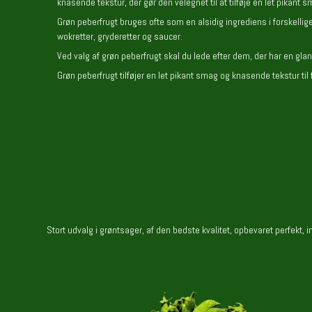
knasende tekstur, der gør den velegnet til at tilføje en let pikant sm
Grøn peberfrugt bruges ofte som en alsidig ingrediens i forskellige
wokretter, gryderetter og saucer.
Ved valg af grøn peberfrugt skal du lede efter dem, der har en gla
Grøn peberfrugt tilføjer en let pikant smag og knasende tekstur til 
Stort udvalg i grøntsager, af den bedste kvalitet, opbevaret perfekt, i