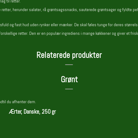
ag til retter.
 retter, herunder salater, rå grøntsagssnacks, sauterede grøntsager og fyldte pebe
nsfuld og fast hud uden rynker eller mærker. De skal føles tunge for deres størrel
forskellige retter. Den er en populær ingrediens i mange køkkener og giver et friskt
Relaterede produkter
Grønt
ndtil du afhenter dem.
Ærter, Danske, 250 gr