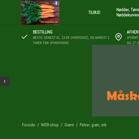
Nødder, Tørr
TILBUD
Nøddekurven
BESTILLING
AFHEN
BESTIL SENEST KL. 13.00 (HVERDAGE), OG MINDST 2
AFHENT 
TIMER FØR AFHENTNING.
OG 17 (
Forside
/
WEB-shop
/
Grønt
/
Peber, grøn, stk