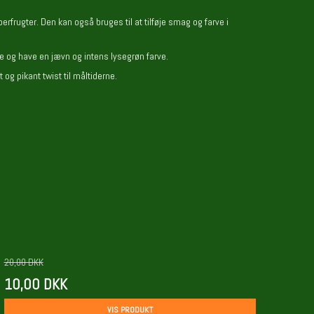
rfrugter. Den kan også bruges til at tilføje smag og farve i
se og have en jævn og intens lysegrøn farve.
 og pikant twist til måltiderne.
20,00 DKK
10,00 DKK
VIS PRODUKT