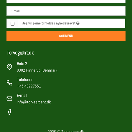
Jeg vil gerne tilmeldes nyhedsbrevet
GODKEND
Torvegrønt.dk
Beta 2
8382 Hinnerup, Denmark
Telefonnr.
+45 40227551
E-mail
info@torvegroent.dk
2026 © Torvegrønt.dk.