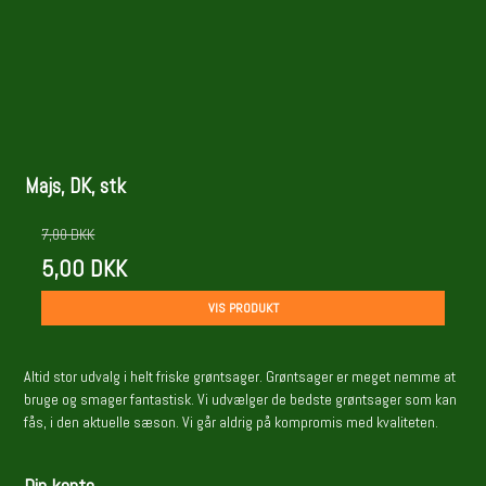
Majs, DK, stk
7,00 DKK
5,00 DKK
VIS PRODUKT
Altid stor udvalg i helt friske grøntsager. Grøntsager er meget nemme at
bruge og smager fantastisk. Vi udvælger de bedste grøntsager som kan
fås, i den aktuelle sæson. Vi går aldrig på kompromis med kvaliteten.
Din konto