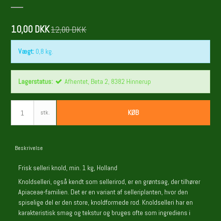
10,00 DKK
12,00 DKK
Vægt:
0,8
kg.
Lagerstatus:
Afhentet, Beta 2, 8382 Hinnerup
KØB
stk.
Beskrivelse
Frisk selleri knold, min. 1 kg, Holland
Knoldselleri, også kendt som sellerirod, er en grøntsag, der tilhører
Apiaceae-familien. Det er en variant af selleriplanten, hvor den
spiselige del er den store, knoldformede rod. Knoldselleri har en
karakteristisk smag og tekstur og bruges ofte som ingrediens i