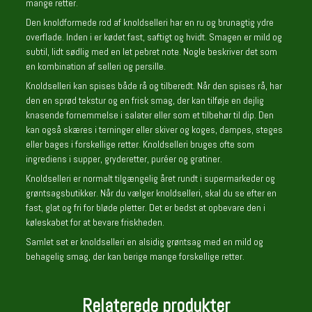
mange retter.
Den knoldformede rod af knoldselleri har en ru og brunagtig ydre
overflade. Inden i er kødet fast, saftigt og hvidt. Smagen er mild og
subtil, lidt sødlig med en let pebret note. Nogle beskriver det som
en kombination af selleri og persille.
Knoldselleri kan spises både rå og tilberedt. Når den spises rå, har
den en sprød tekstur og en frisk smag, der kan tilføje en dejlig
knasende fornemmelse i salater eller som et tilbehør til dip. Den
kan også skæres i terninger eller skiver og koges, dampes, steges
eller bages i forskellige retter. Knoldselleri bruges ofte som
ingrediens i supper, gryderetter, puréer og gratiner.
Knoldselleri er normalt tilgængelig året rundt i supermarkeder og
grøntsagsbutikker. Når du vælger knoldselleri, skal du se efter en
fast, glat og fri for bløde pletter. Det er bedst at opbevare den i
køleskabet for at bevare friskheden.
Samlet set er knoldselleri en alsidig grøntsag med en mild og
behagelig smag, der kan berige mange forskellige retter.
Relaterede produkter