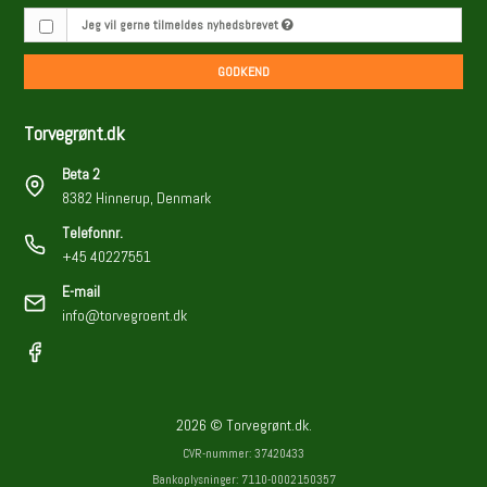
Jeg vil gerne tilmeldes nyhedsbrevet
GODKEND
Torvegrønt.dk
Beta 2
8382 Hinnerup, Denmark
Telefonnr.
+45 40227551
E-mail
info@torvegroent.dk
2026 © Torvegrønt.dk.
CVR-nummer: 37420433
Bankoplysninger: 7110-0002150357