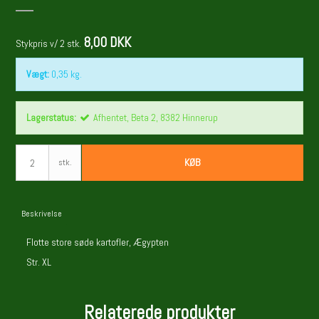
8,00 DKK
Stykpris v/ 2 stk.
Vægt:
0,35
kg.
Lagerstatus:
Afhentet, Beta 2, 8382 Hinnerup
KØB
stk.
Beskrivelse
Flotte store søde kartofler, Ægypten
Str. XL
Relaterede produkter